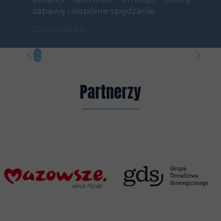
zabawę i wspólne spędzanie...
Czytaj więcej ›
1
2
3
4
5
6
7
8
9
10
11
12
13
14
15
16
17
1
Partnerzy