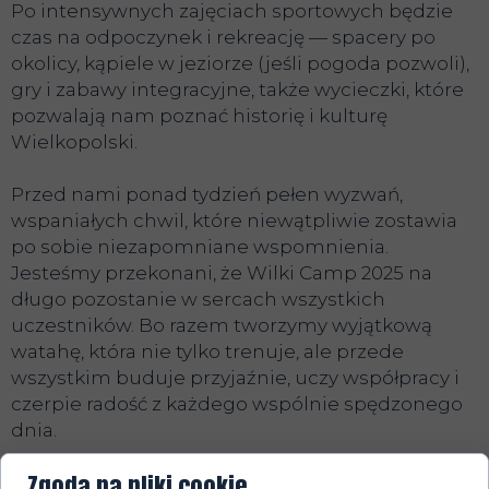
Po intensywnych zajęciach sportowych będzie
czas na odpoczynek i rekreację — spacery po
okolicy, kąpiele w jeziorze (jeśli pogoda pozwoli),
gry i zabawy integracyjne, także wycieczki, które
pozwalają nam poznać historię i kulturę
Wielkopolski.
Przed nami ponad tydzień pełen wyzwań,
wspaniałych chwil, które niewątpliwie zostawia
po sobie niezapomniane wspomnienia.
Jesteśmy przekonani, że Wilki Camp 2025 na
długo pozostanie w sercach wszystkich
uczestników. Bo razem tworzymy wyjątkową
watahę, która nie tylko trenuje, ale przede
wszystkim buduje przyjaźnie, uczy współpracy i
czerpie radość z każdego wspólnie spędzonego
dnia.
Zgoda na pliki cookie