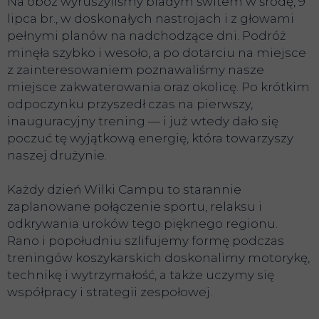
Na obóz wyruszyliśmy bladym świtem w środę, 9
lipca br., w doskonałych nastrojach i z głowami
pełnymi planów na nadchodzące dni. Podróż
minęła szybko i wesoło, a po dotarciu na miejsce
z zainteresowaniem poznawaliśmy nasze
miejsce zakwaterowania oraz okolicę. Po krótkim
odpoczynku przyszedł czas na pierwszy,
inauguracyjny trening — i już wtedy dało się
poczuć tę wyjątkową energię, która towarzyszy
naszej drużynie.
Każdy dzień Wilki Campu to starannie
zaplanowane połączenie sportu, relaksu i
odkrywania uroków tego pięknego regionu.
Rano i popołudniu szlifujemy formę podczas
treningów koszykarskich doskonalimy motorykę,
technikę i wytrzymałość, a także uczymy się
współpracy i strategii zespołowej.