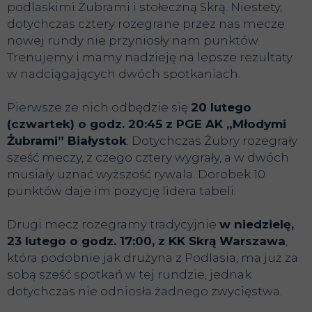
podlaskimi Żubrami i stołeczną Skrą. Niestety,
dotychczas cztery rozegrane przez nas mecze
nowej rundy nie przyniosły nam punktów.
Trenujemy i mamy nadzieję na lepsze rezultaty
w nadciągających dwóch spotkaniach.
Pierwsze ze nich odbędzie się
20 lutego
(czwartek) o godz. 20:45 z PGE AK „
Młodymi
Żubrami”
Białystok
. Dotychczas Żubry rozegrały
sześć meczy, z czego cztery wygrały, a w dwóch
musiały uznać wyższość rywala. Dorobek 10
punktów daje im pozycję lidera tabeli.
Drugi mecz rozegramy tradycyjnie
w niedzielę,
23 lutego o godz. 17:00, z KK Skrą Warszawa
,
która podobnie jak drużyna z Podlasia, ma już za
sobą sześć spotkań w tej rundzie, jednak
dotychczas nie odniosła żadnego zwycięstwa.