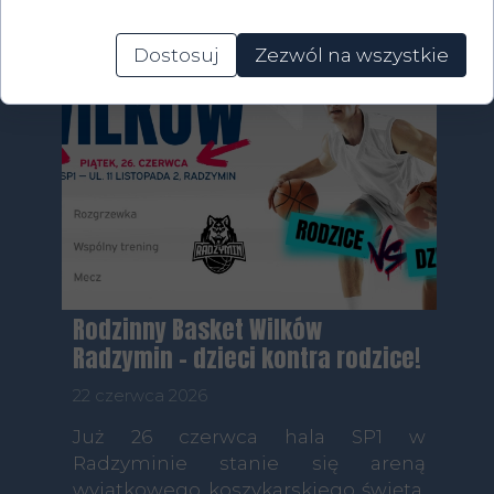
Dostosuj
Zezwól na wszystkie
Rodzinny Basket Wilków
Radzymin – dzieci kontra rodzice!
22 czerwca 2026
Już 26 czerwca hala SP1 w
Radzyminie stanie się areną
wyjątkowego koszykarskiego święta.