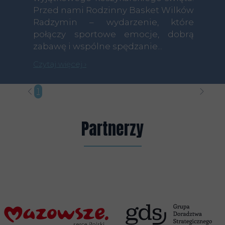
Przed nami Rodzinny Basket Wilków
Radzymin – wydarzenie, które
połączy sportowe emocje, dobrą
zabawę i wspólne spędzanie...
Czytaj więcej ›
1
2
3
4
5
6
7
8
9
10
11
12
13
14
15
16
17
1
Partnerzy