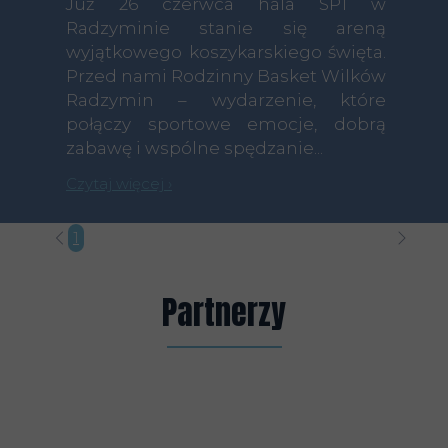
Już 26 czerwca hala SP1 w
Radzyminie stanie się areną
wyjątkowego koszykarskiego święta.
Przed nami Rodzinny Basket Wilków
Radzymin – wydarzenie, które
połączy sportowe emocje, dobrą
zabawę i wspólne spędzanie...
Czytaj więcej ›
1
2
3
4
5
6
7
8
9
10
11
12
13
14
15
16
17
1
Partnerzy