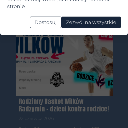
stronie.
Dostosuj
Zezwól na wszystkie
Rodzinny Basket Wilków
Radzymin – dzieci kontra rodzice!
22 czerwca 2026